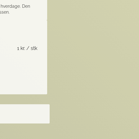
6 hverdage. Den
assen.
1 kr. / stk