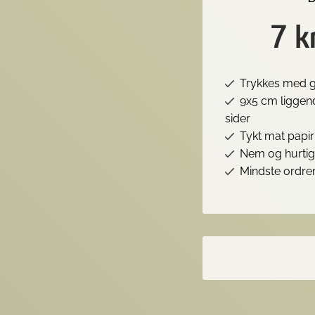
7 k
Trykkes med 
9x5 cm liggen
sider
Tykt mat papi
Nem og hurtig
Mindste ordre