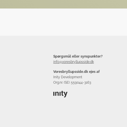
Spørgsmål eller synspunkter?
info@voresbryllupsside.dk
Voresbryllupsside.dk ejes af
Inity Development
Org.nr. (SE): 559044-3163