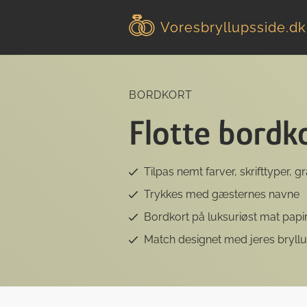
Voresbryllupsside
.dk
BORDKORT
Flotte bordk
Tilpas nemt farver, skrifttyper, g
Trykkes med gæsternes navne
Bordkort på luksuriøst mat papi
Match designet med jeres bryllup