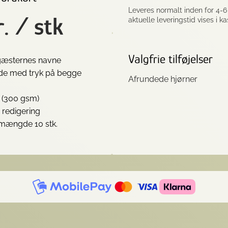
Leveres normalt inden for 4-
r. / stk
aktuelle leveringstid vises i k
Valgfrie tilføjelser
gæsternes navne
de med tryk på begge
Afrundede hjørner
r (300 gsm)
 redigering
mængde 10 stk.