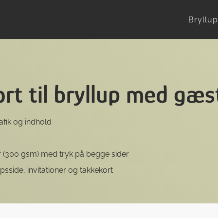
Bryllup
ort til bryllup med gæ
rafik og indhold
r (300 gsm) med tryk på begge sider
sside, invitationer og takkekort