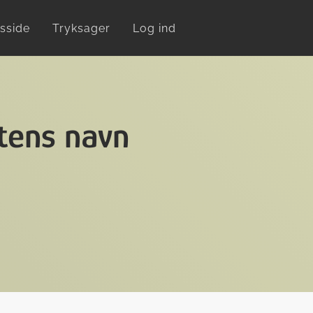
sside
Tryksager
Log ind
stens navn