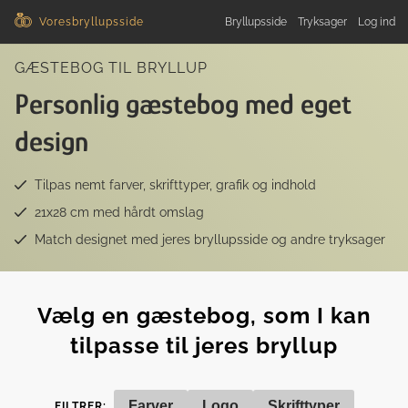
Voresbryllupsside
Bryllupsside
Tryksager
Log ind
GÆSTEBOG TIL BRYLLUP
Personlig gæstebog med eget
design
Tilpas nemt farver, skrifttyper, grafik og indhold
21x28 cm med hårdt omslag
Match designet med jeres bryllupsside og andre tryksager
Vælg en gæstebog, som I kan
tilpasse til jeres bryllup
Farver
Logo
Skrifttyper
FILTRER: