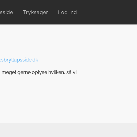
sside
Tryksager
Log ind
sbryllupsside.dk
 meget gerne oplyse hvilken, så vi