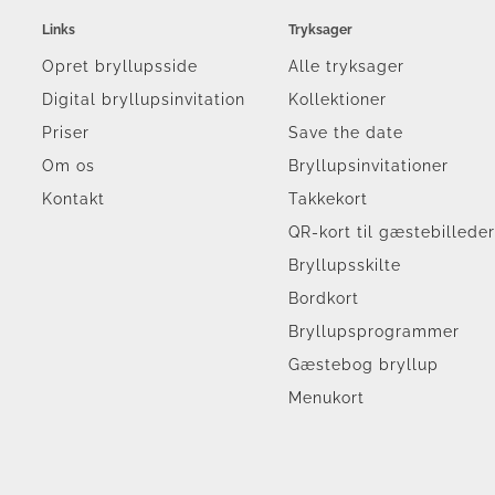
Links
Tryksager
Opret bryllupsside
Alle tryksager
Digital bryllupsinvitation
Kollektioner
Priser
Save the date
Om os
Bryllupsinvitationer
Kontakt
Takkekort
QR-kort til gæstebillede
Bryllupsskilte
Bordkort
Bryllupsprogrammer
Gæstebog bryllup
Menukort