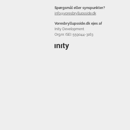
Spørgsmål eller synspunkter?
info@voresbryllupsside.dk
Voresbryllupsside.dk ejes af
Inity Development
Org.nr. (SE): 559044-3163