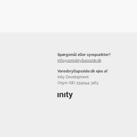
Spørgsmål eller synspunkter?
info@voresbryllupsside.dk
Voresbryllupsside.dk ejes af
Inity Development
Org.nr. (SE): 559044-3163