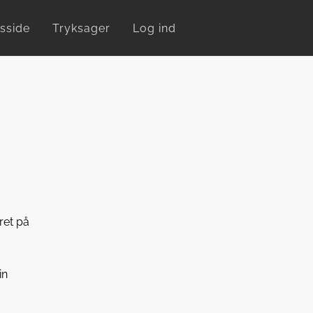
sside
Tryksager
Log ind
ret på
in