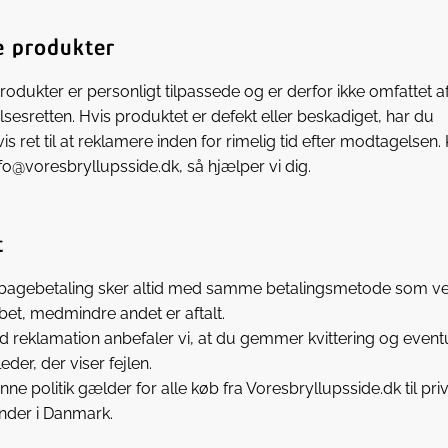
e produkter
rodukter er personligt tilpassede og er derfor ikke omfattet a
lsesretten. Hvis produktet er defekt eller beskadiget, har du
vis ret til at reklamere inden for rimelig tid efter modtagelsen.
fo@voresbryllupsside.dk, så hjælper vi dig.
t
lbagebetaling sker altid med samme betalingsmetode som v
bet, medmindre andet er aftalt.
d reklamation anbefaler vi, at du gemmer kvittering og event
leder, der viser fejlen.
nne politik gælder for alle køb fra Voresbryllupsside.dk til pri
nder i Danmark.