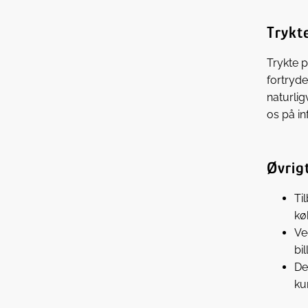
Trykt
Trykte p
fortryde
naturlig
os på in
Øvrig
Ti
kø
Ve
bil
De
ku