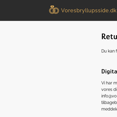
Voresbryllupsside
.dk
Retu
Du kan f
Digita
Vi har m
vores di
info@vor
tilbageb
meddele