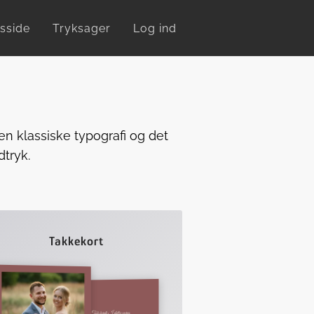
sside
Tryksager
Log ind
n klassiske typografi og det
dtryk.
Takkekort