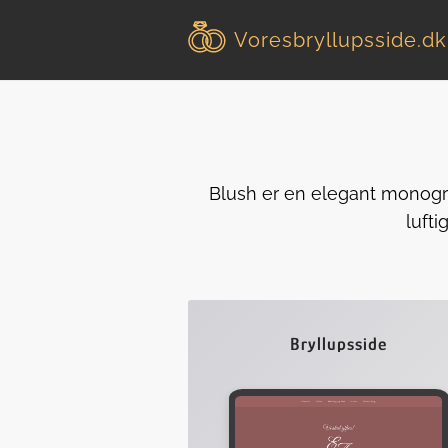
Voresbryllupsside
.dk
Blush er en elegant monogra
lufti
Bryllupsside