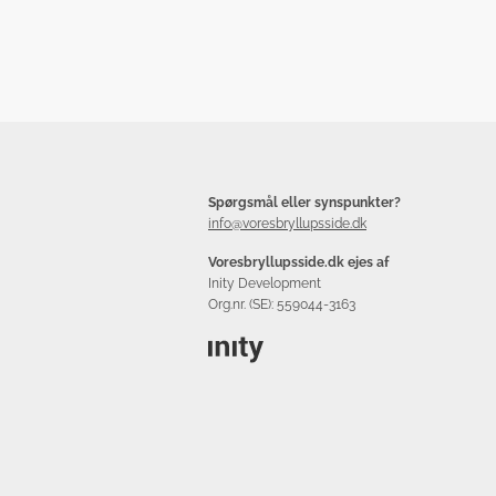
Spørgsmål eller synspunkter?
info@voresbryllupsside.dk
Voresbryllupsside.dk ejes af
Inity Development
Org.nr. (SE): 559044-3163