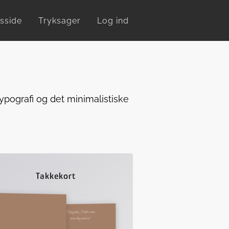
sside
Tryksager
Log ind
ypografi og det minimalistiske
Takkekort