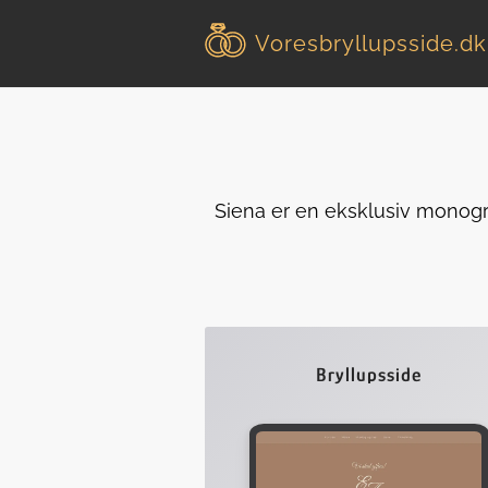
Voresbryllupsside
.dk
Siena er en eksklusiv monogra
Bryllupsside