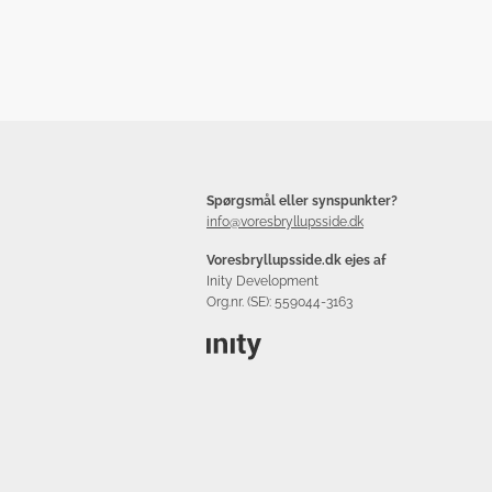
Spørgsmål eller synspunkter?
info@voresbryllupsside.dk
Voresbryllupsside.dk ejes af
Inity Development
Org.nr. (SE): 559044-3163